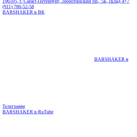
196105, г. Санкт-Петербург, Люботинский пр., 5Б, склад 4
+7
(911) 780-52-58
BARSHAKER в ВК
BARSHAKER в
Телеграмм
BARSHAKER в RuTube