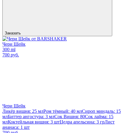
Заказать
Чери Шейк
300 ml
700 руб.
Чери Шейк
Ликёр вишня: 25 мл
Ром тёмный: 40 мл
Сироп миндаль: 15
мл
Биттер ангостура: 3 мл
Сок Вишня: 80
Сок лайма: 15
мл
Коктейльная вишня: 3 шт
Цедра апельсина: 3 гр
Лист
ананаса: 1 шт
700 руб.