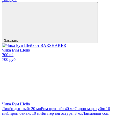
Заказать
Чика Бум Шейк
300 ml
700 руб.
Чика Бум Шейк
Ликёр дынный: 20 мл
Ром пряный: 40 мл
Сироп маракуйя: 10
мл
Сироп банан: 10 мл
Биттер ангостура: 3 мл
Лаймовый сок: