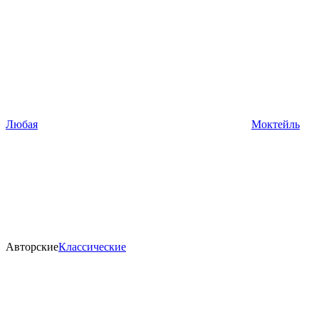
Любая
Моктейль
Авторские
Классические