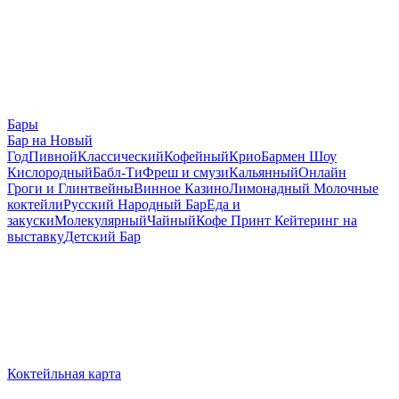
Бары
Бар на Новый
Год
Пивной
Классический
Кофейный
Крио
Бармен Шоу
Кислородный
Бабл-Ти
Фреш и смузи
Кальянный
Онлайн
Гроги и Глинтвейны
Винное Казино
Лимонадный
Молочные
коктейли
Русский Народный Бар
Еда и
закуски
Молекулярный
Чайный
Кофе Принт
Кейтеринг на
выставку
Детский Бар
Коктейльная карта