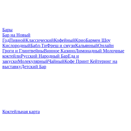
Бары
Бар на Новый
Год
Пивной
Классический
Кофейный
Крио
Бармен Шоу
Кислородный
Бабл-Ти
Фреш и смузи
Кальянный
Онлайн
Гроги и Глинтвейны
Винное Казино
Лимонадный
Молочные
коктейли
Русский Народный Бар
Еда и
закуски
Молекулярный
Чайный
Кофе Принт
Кейтеринг на
выставку
Детский Бар
Коктейльная карта